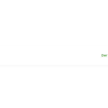
WILLKOMMEN
Der 
ays
magnetischen