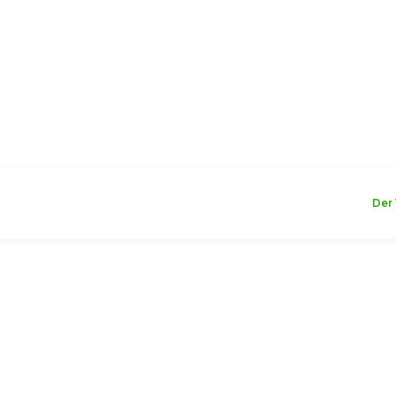
WILLKOMMEN
Der 
nd Werbemittel
wir eine breite
cken Sie jede