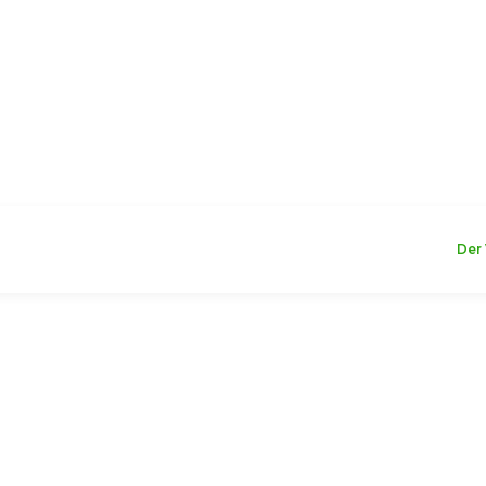
WILLKOMMEN
Der 
ividuellen Format
ellen
ßenbereichen oder