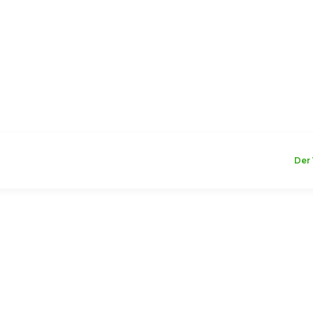
WILLKOMMEN
Der 
arton-Abfallbehälter
allbehälter nicht