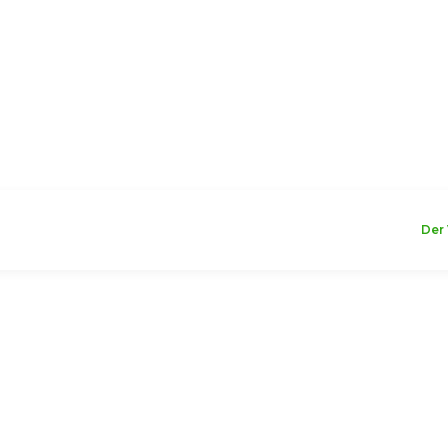
WILLKOMMEN
Der 
säcke
Thule Notus Rucksack