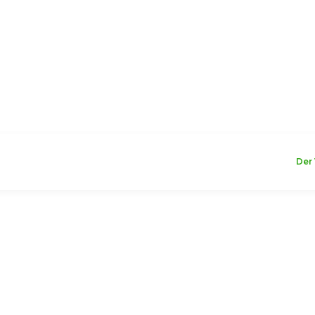
WILLKOMMEN
Der 
ertaschen
Reclaim Kühltasche