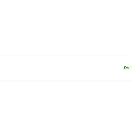
WILLKOMMEN
Der 
chen
Trinkflaschen
Oregon 750 ml Flasche