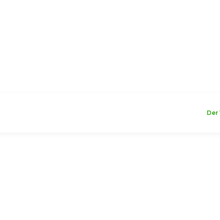
WILLKOMMEN
Der 
sten
Arbeitsweste Heavy Duty