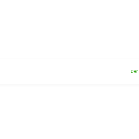
WILLKOMMEN
Der 
r Wellpappe
 Auf der
 leichten