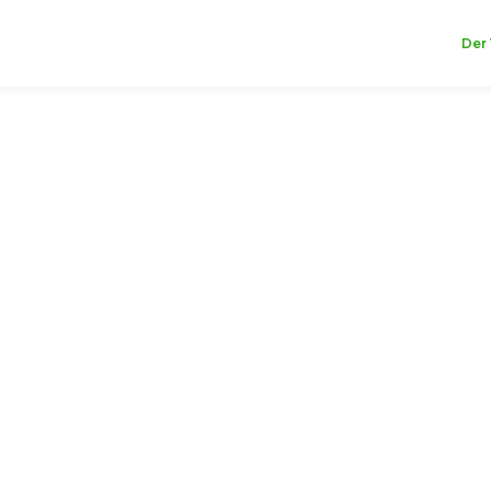
Der 
r